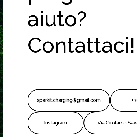
aiuto?
Contattaci!
sparkit.charging@gmail.com
+3
Instagram
Via Girolamo Sav