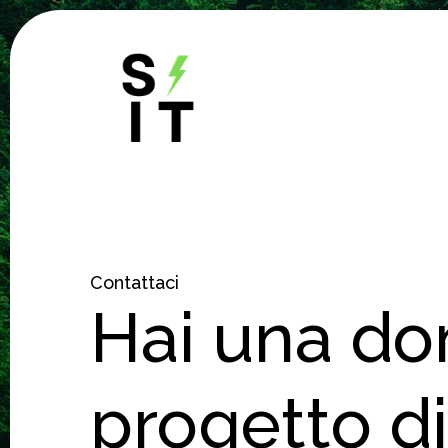
Skip
to
content
Contattaci
Hai una do
progetto di