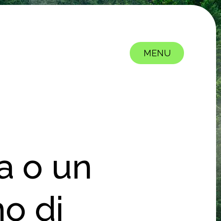
MENU
CLOSE
a o un
no di