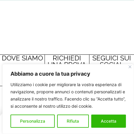
DOVE SIAMO
RICHIEDI
SEGUICI SUI
UNA PROVA
SOCIAL
GRATUITA
Abbiamo a cuore la tua privacy
Utilizziamo i cookie per migliorare la vostra esperienza di
Via Girolamo
Privacy Policy
©
navigazione, proporre annunci o contenuti personalizzati e
+39 334 359 9512
Savonarola, 3
2025 – SPARKIT –
analizzare il nostro traffico. Facendo clic su “Accetta tutto”,
Sito web creato da
si acconsente al nostro utilizzo dei cookie.
sparkit.charging@gmail.com
My Web Lab – Web
Monza
IT
Personalizza
Rifiuta
Agency Milano
Accetta
Home
Servizi
Acquista
Mappa
Contatti