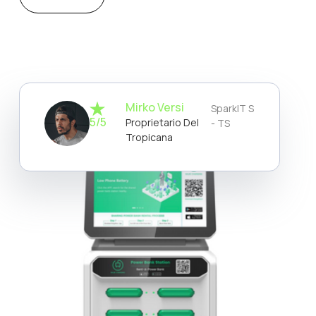
Mirko Versi
SparkIT S
5/5
Proprietario Del
- TS
Tropicana