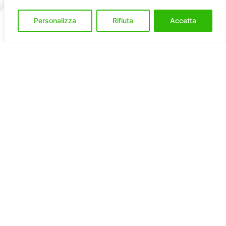
IT
Personalizza
Rifiuta
Accetta
Home
Servizi
Acquista
Mappa
Contatti